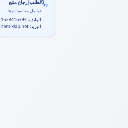
لطلب إرجاع منتج
تواصل معنا مباشرة:
الهاتف:
+201152841639
البريد:
chemixlab.net